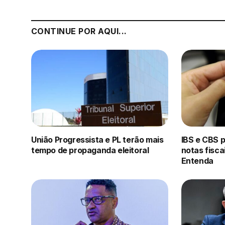
CONTINUE POR AQUI...
União Progressista e PL terão mais
IBS e CBS 
tempo de propaganda eleitoral
notas fisca
Entenda