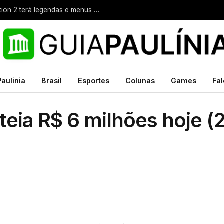
Videogames: Metal Gear Solid: Master Collection 2 terá legendas e menus em portugues
Paulinia
Brasil
Esportes
Colunas
Games
Fal
ia R$ 6 milhões hoje (2