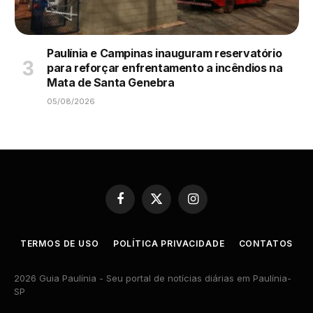
Paulínia e Campinas inauguram reservatório
para reforçar enfrentamento a incêndios na
Mata de Santa Genebra
05/08/2026
Facebook
X
Instagram
(Twitter)
TERMOS DE USO
POLÍTICA PRIVACIDADE
CONTATOS
2026 Guia Paulínia - Seu portal de notícias diárias em Paulínia-
SP