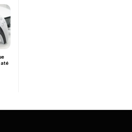
ue
 até