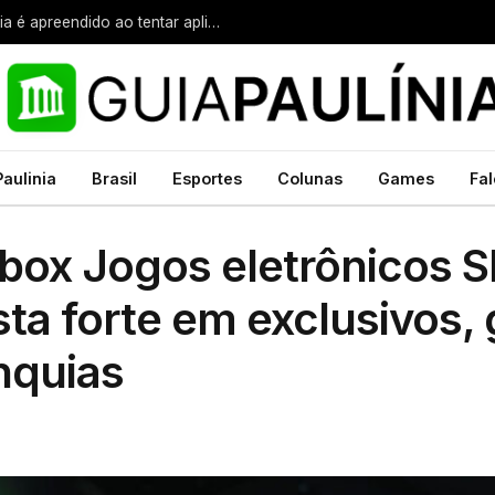
Suspeito com 60 passagens através da polícia é apreendido ao tentar aplicar golpe em idosa em Paulínia
Paulinia
Brasil
Esportes
Colunas
Games
Fal
Xbox Jogos eletrônicos
ta forte em exclusivos,
nquias