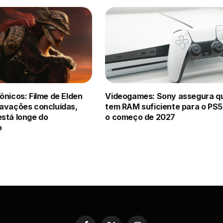
ônicos: Filme de Elden
Videogames: Sony assegura q
ravações concluídas,
tem RAM suficiente para o PS5
está longe do
o começo de 2027
o