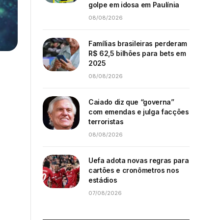
golpe em idosa em Paulínia
08/08/2026
Famílias brasileiras perderam
R$ 62,5 bilhões para bets em
2025
08/08/2026
Caiado diz que “governa”
com emendas e julga facções
terroristas
08/08/2026
Uefa adota novas regras para
cartões e cronômetros nos
estádios
07/08/2026