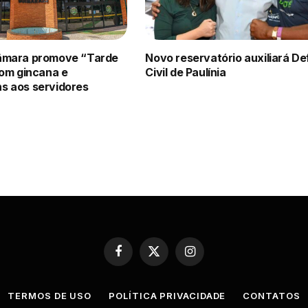
âmara promove “Tarde
Novo reservatório auxiliará D
com gincana e
Civil de Paulínia
 aos servidores
Facebook
X
Instagram
(Twitter)
TERMOS DE USO
POLÍTICA PRIVACIDADE
CONTATOS