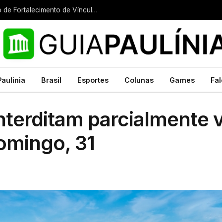
Paulínia recebe encontro regional do Serviço de Fortalecimento de Vínculos e Família Acolhedora
Paulinia
Brasil
Esportes
Colunas
Games
Fal
nterditam parcialmente v
omingo, 31