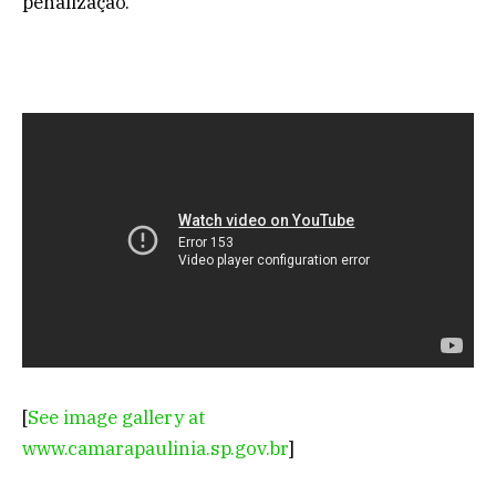
penalização.
[
See image gallery at
www.camarapaulinia.sp.gov.br
]