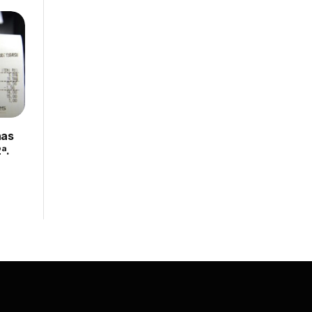
nas
ª.