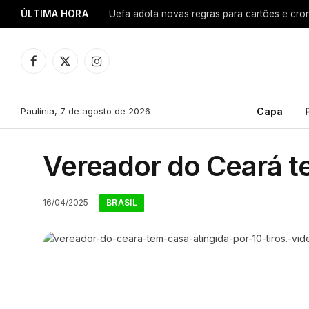
ÚLTIMA HORA
Uefa adota novas regras para cartões e cro
Facebook
X
Instagram
(Twitter)
Paulínia, 7 de agosto de 2026
Capa
Vereador do Ceará te
BRASIL
16/04/2025