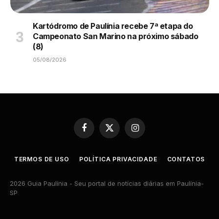
Kartódromo de Paulínia recebe 7ª etapa do
Campeonato San Marino na próximo sábado
(8)
05/08/2026
Facebook
X
Instagram
(Twitter)
TERMOS DE USO
POLÍTICA PRIVACIDADE
CONTATOS
2026 Guia Paulínia - Seu portal de notícias diárias em Paulínia-
SP