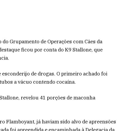
co do Grupamento de Operações com Cães da
 destaque ficou por conta do K9 Stallone, que
cia.
de esconderijo de drogas. O primeiro achado foi
tubos a vácuo contendo cocaína.
o Stallone, revelou 41 porções de maconha
rro Flamboyant, já haviam sido alvo de apreensões
trada foi apreendida e encaminhada à Delegacia da