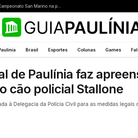
Kartódromo de Paulínia recebe 7ª etapa do Campeonato San Marino na próximo sábado (8)
Paulinia
Brasil
Esportes
Colunas
Games
Fal
al de Paulínia faz apree
 cão policial Stallone
a à Delegacia da Polícia Civil para as medidas legais c