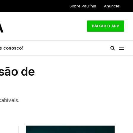
Sobre Paulínia
Anuncie!
BAIXAR O APP
e conosco!
nsão de
abíveis.