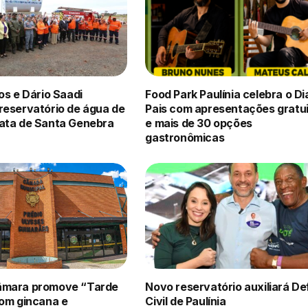
os e Dário Saadi
Food Park Paulínia celebra o Di
reservatório de água de
Pais com apresentações gratu
ata de Santa Genebra
e mais de 30 opções
gastronômicas
âmara promove “Tarde
Novo reservatório auxiliará D
com gincana e
Civil de Paulínia