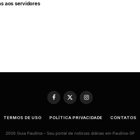
 aos servidores
Facebook
X
Instagram
(Twitter)
TERMOS DE USO
POLÍTICA PRIVACIDADE
CONTATOS
2026 Guia Paulínia - Seu portal de notícias diárias em Paulínia-SP