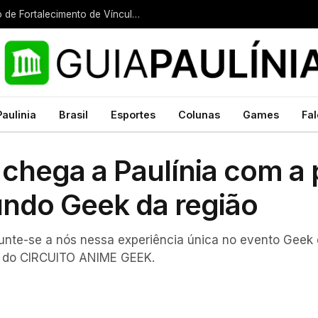
Paulínia recebe encontro regional do Serviço de Fortalecimento de Vínculos e Família Acolhedora
Paulinia
Brasil
Esportes
Colunas
Games
Fal
 chega a Paulínia com a
undo Geek da região
 junte-se a nós nessa experiência única no evento Geek
ão do CIRCUITO ANIME GEEK.