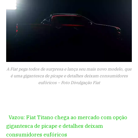
A Fiat pega todos de surpresa e lança seu mais novo modelo, que
é uma gigantesca de picape e detalhes deixam consumidores
eufóricos – Foto Divulgação Fiat
Vazou: Fiat Titano chega ao mercado com opção
gigantesca de picape e detalhes deixam
consumidores eufóricos