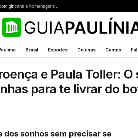
Câmara: Câmara promove “Tarde dos Pais” com gincana e homenagens aos servidores
Paulinia
Brasil
Esportes
Colunas
Games
Fal
Proença e Paula Toller: O
nhas para te livrar do b
le dos sonhos sem precisar se