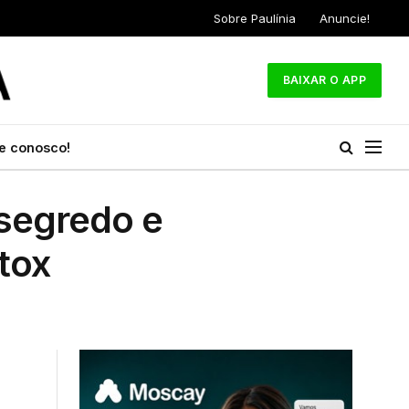
Sobre Paulínia
Anuncie!
BAIXAR O APP
e conosco!
 segredo e
otox