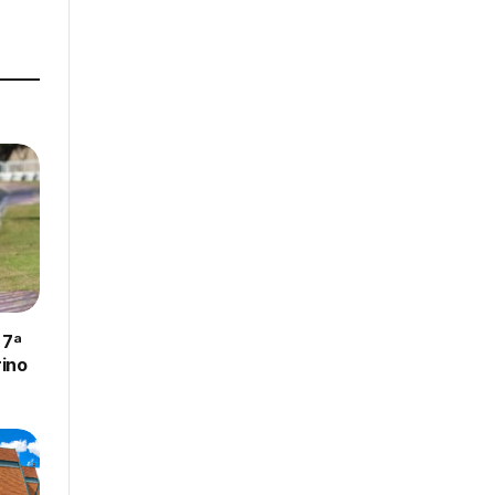
 7ª
ino