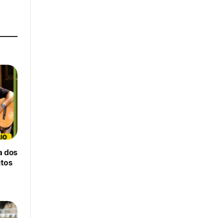
a dos
itos