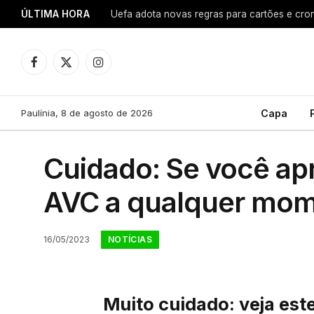
ÚLTIMA HORA
Uefa adota novas regras para cartões e cro
Facebook
X
Instagram
(Twitter)
Paulínia, 8 de agosto de 2026
Capa
Cuidado: Se você apr
AVC a qualquer mome
NOTÍCIAS
16/05/2023
Muito cuidado: veja este