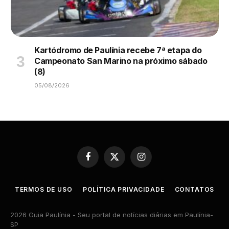
Kartódromo de Paulínia recebe 7ª etapa do
Campeonato San Marino na próximo sábado
(8)
05/08/2026
Facebook
X
Instagram
(Twitter)
TERMOS DE USO
POLÍTICA PRIVACIDADE
CONTATOS
2026 Guia Paulínia - Seu portal de notícias diárias em Paulínia-
SP