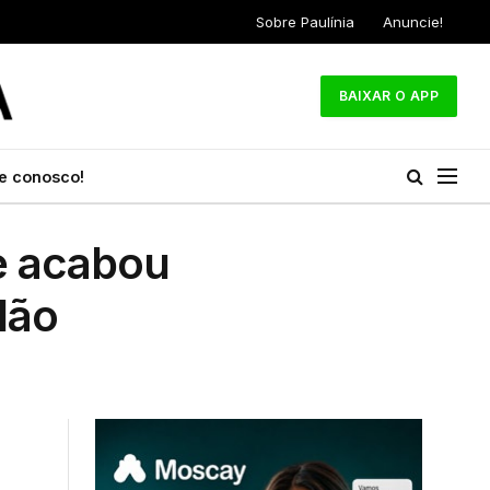
Sobre Paulínia
Anuncie!
BAIXAR O APP
e conosco!
e acabou
lão