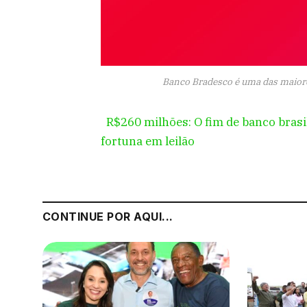
Banco Bradesco é uma das maiores
R$260 milhões: O fim de banco bras
fortuna em leilão
CONTINUE POR AQUI...