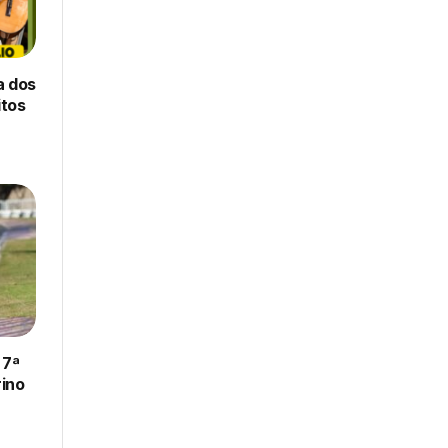
a dos
itos
 7ª
ino