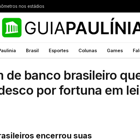
nômetros nos estádios
Paulinia
Brasil
Esportes
Colunas
Games
Fal
m de banco brasileiro qu
esco por fortuna em lei
asileiros encerrou suas