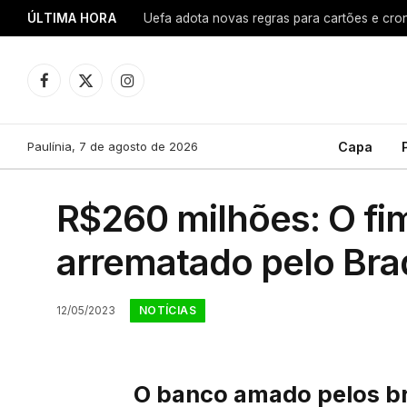
ÚLTIMA HORA
Uefa adota novas regras para cartões e cro
Facebook
X
Instagram
(Twitter)
Paulínia, 7 de agosto de 2026
Capa
R$260 milhões: O fi
arrematado pelo Brad
NOTÍCIAS
12/05/2023
O banco amado pelos br