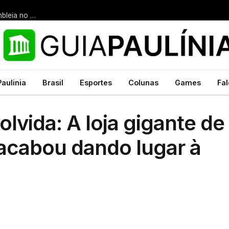
Sindicato convoca as Educadoras Infantis para importante assembleia no dia 10 de agosto, às 18h30, na sede. Luta através do reenquadramento continua!
Paulinia
Brasil
Esportes
Colunas
Games
Fal
vida: A loja gigante de
acabou dando lugar à