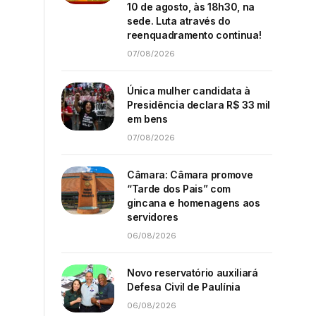
10 de agosto, às 18h30, na
sede. Luta através do
reenquadramento continua!
07/08/2026
Única mulher candidata à
Presidência declara R$ 33 mil
em bens
07/08/2026
Câmara: Câmara promove
“Tarde dos Pais” com
gincana e homenagens aos
servidores
06/08/2026
Novo reservatório auxiliará
Defesa Civil de Paulínia
06/08/2026