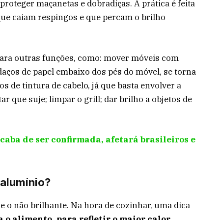
roteger maçanetas e dobradiças. A prática é feita
 que caiam respingos e que percam o brilho
 para outras funções, como: mover móveis com
edaços de papel embaixo dos pés do móvel, se torna
os de tintura de cabelo, já que basta envolver a
 que suje; limpar o grill; dar brilho a objetos de
aba de ser confirmada, afetará brasileiros e
 alumínio?
 e o não brilhante. Na hora de cozinhar, uma dica
 o alimento, para refletir o maior calor