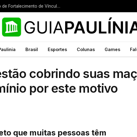
Paulínia recebe encontro regional do Serviço de Fortalecimento de Vínculos e Família Acolhedora
Paulinia
Brasil
Esportes
Colunas
Games
Fal
stão cobrindo suas maç
ínio por este motivo
jeto que muitas pessoas têm