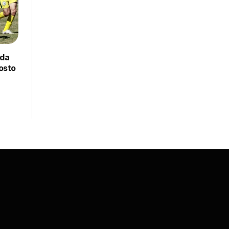
 da
gosto