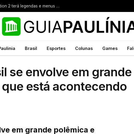
Videogames: Metal Gear Solid: Master Collection 2 terá legendas e menus em portugues
Paulinia
Brasil
Esportes
Colunas
Games
Fal
il se envolve em grande
o que está acontecendo
olve em grande polêmica e