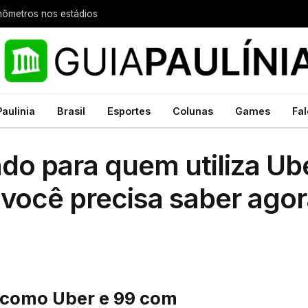
nômetros nos estádios
Paulinia
Brasil
Esportes
Colunas
Games
Fal
o para quem utiliza Ube
e você precisa saber ago
s como Uber e 99 com