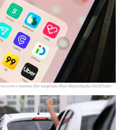
tivos com o mesmo fim surgiram (Foto Reprodução/TechTudo)