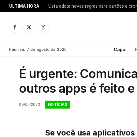
ÚLTIMA HORA
Uefa adota novas regras para cartões e cro
Facebook
X
Instagram
(Twitter)
Paulínia, 7 de agosto de 2026
Capa
É urgente: Comunicad
outros apps é feito 
NOTÍCIAS
09/05/2023
Se você usa aplicativo