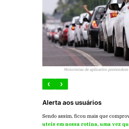
Motoristas de aplicativo pretendem 
❮
❯
Alerta aos usuários
Sendo assim, ficou mais que compro
uteis em nossa rotina, uma vez qu