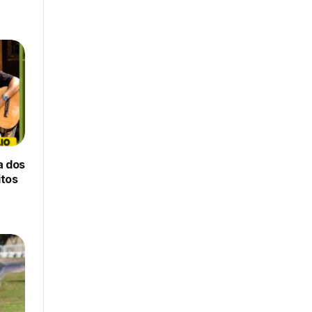
a dos
itos