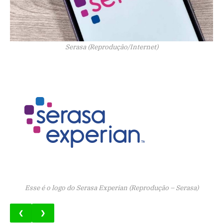
Serasa (Reprodução/Internet)
Esse é o logo do Serasa Experian (Reprodução – Serasa)
❮
❯