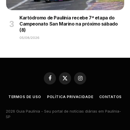
Kartódromo de Paulínia recebe 7ª etapa do
Campeonato San Marino na próximo sábado
(8)
05/08/2026
Facebook
X
Instagram
(Twitter)
TERMOS DE USO
POLÍTICA PRIVACIDADE
CONTATOS
2026 Guia Paulínia - Seu portal de notícias diárias em Paulínia-
SP